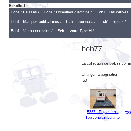
Ech1 : Caisses /
Ech1 : Domaines d’activité /
Ech1 : Les dérivés /
Ech1 : Marques publicitaires /
Ech1 : Services /
Ech1 : Sports /
Ech1 : Vie au quotidien /
Ech1 : Votre Type H /
bob77
La collection de
bob77
compo
Changer la pagination :
5337 - Phyloséthik
523
l’épicerie ambulante