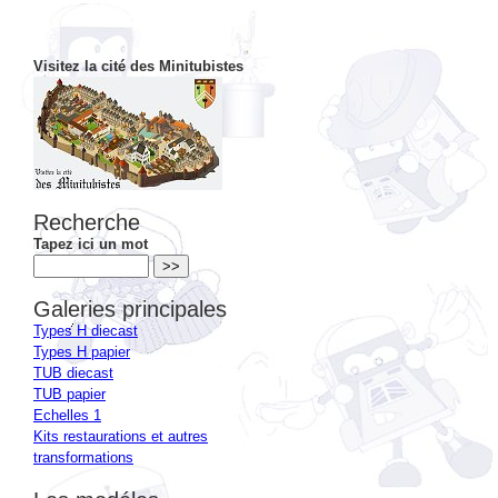
Visitez la cité des Minitubistes
Recherche
Tapez ici un mot
Galeries principales
Types H diecast
Types H papier
TUB diecast
TUB papier
Echelles 1
Kits restaurations et autres
transformations
Les modéles
Dérivés types H