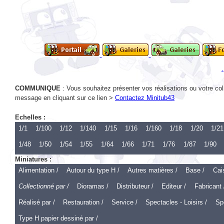
COMMUNIQUE
: Vous souhaitez présenter vos réalisations ou votre col
message en cliquant sur ce lien >
Contactez Minitub43
Echelles :
1/1
1/100
1/12
1/140
1/15
1/16
1/160
1/18
1/20
1/21
1/48
1/50
1/54
1/55
1/64
1/66
1/71
1/76
1/87
1/90
Miniatures :
Alimentation /
Autour du type H /
Autres matières /
Base /
Cai
Collectionné par /
Dioramas /
Distributeur /
Editeur /
Fabricant 
Réalisé par /
Restauration /
Service /
Spectacles - Loisirs /
Spo
Type H papier dessiné par /
Echelle 1 :