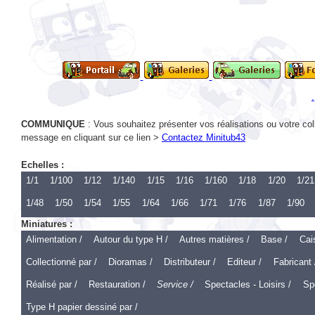
.
COMMUNIQUE
: Vous souhaitez présenter vos réalisations ou votre col
message en cliquant sur ce lien >
Contactez Minitub43
Echelles :
1/1
1/100
1/12
1/140
1/15
1/16
1/160
1/18
1/20
1/21
1/48
1/50
1/54
1/55
1/64
1/66
1/71
1/76
1/87
1/90
Miniatures :
Alimentation /
Autour du type H /
Autres matières /
Base /
Cai
Collectionné par /
Dioramas /
Distributeur /
Editeur /
Fabricant 
Réalisé par /
Restauration /
Service /
Spectacles - Loisirs /
Spo
Type H papier dessiné par /