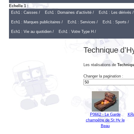
Echelle 1 :
Ech1 : Caisses /
Ech1 : Domaines d’activité /
Ech1 : Les dérivés /
Ech1 : Marques publicitaires /
Ech1 : Services /
Ech1 : Sports /
Ech1 : Vie au quotidien /
Ech1 : Votre Type H /
Technique d’H
Les réalisations de
Techniqu
Changer la pagination :
P0662 - Le Garde
KRA
champêtre de St Hy le
Beau