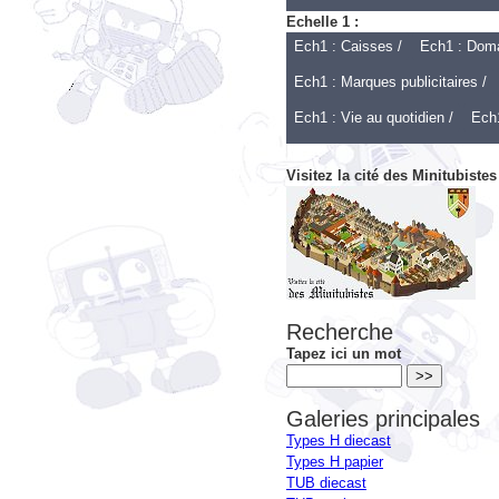
Ech1 : Caisses /
Ech1 : Domai
Ech1 : Marques publicitaires /
Ech1 : Vie au quotidien /
Ech1
Visitez la cité des Minitubistes
Recherche
Tapez ici un mot
Galeries principales
Types H diecast
Types H papier
TUB diecast
TUB papier
Echelles 1