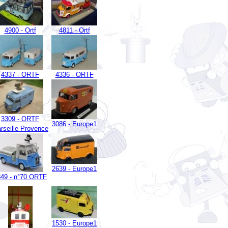
4900 - Ortf
4811 - Ortf
4337 - ORTF
4336 - ORTF
3309 - ORTF
3086 - Europe1
rseille Provence
2639 - Europe1
849 - n°70 ORTF
1530 - Europe1
2026 - RMC