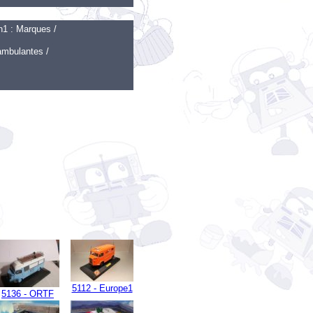
1 : Marques /
ambulantes /
5112 - Europe1
5136 - ORTF