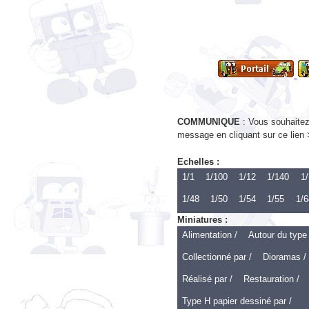
COMMUNIQUE
: Vous souhaitez 
message en cliquant sur ce lien
Echelles :
1/1
1/100
1/12
1/140
1/
1/48
1/50
1/54
1/55
1/6
Miniatures :
Alimentation /
Autour du type
Collectionné par /
Dioramas /
Réalisé par /
Restauration /
Type H papier dessiné par /
Echelle 1 :