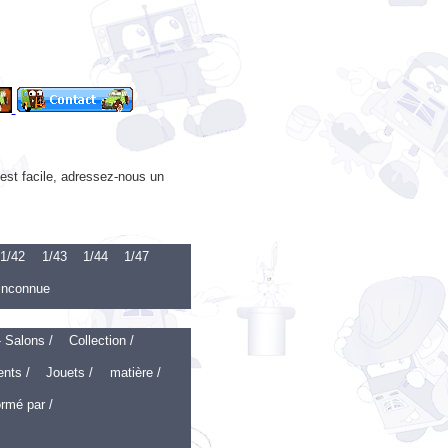
’est facile, adressez-nous un
1/42
1/43
1/44
1/47
 inconnue
- Salons /
Collection /
ents /
Jouets /
matière /
rmé par /