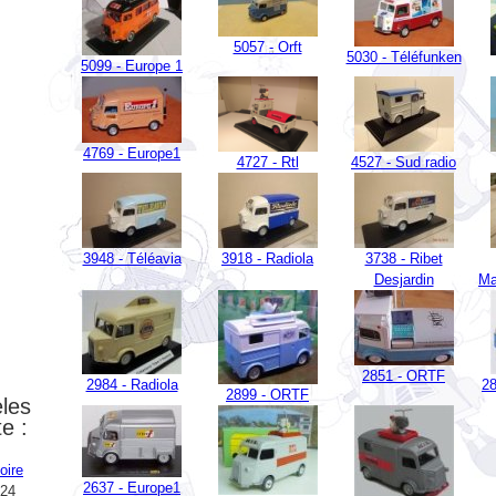
5057 - Orft
5030 - Téléfunken
5099 - Europe 1
4769 - Europe1
4727 - Rtl
4527 - Sud radio
3948 - Téléavia
3918 - Radiola
3738 - Ribet
Desjardin
Ma
2851 - ORTF
2984 - Radiola
2
2899 - ORTF
les
te :
oire
2637 - Europe1
024
2474 - RTL
2272 - RTL