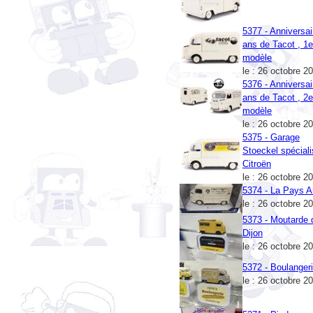
5377 - Anniversai
ans de Tacot , 1e
modèle
le : 26 octobre 2
5376 - Anniversai
ans de Tacot , 2
modèle
le : 26 octobre 2
5375 - Garage
Stoeckel spéciali
Citroën
le : 26 octobre 2
5374 - La Pays 
le : 26 octobre 2
5373 - Moutarde 
Dijon
le : 26 octobre 2
5372 - Boulanger
le : 26 octobre 2
5371 - Pinder
le : 28 septembr