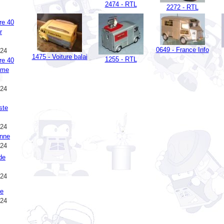
re 40
r
0649 - France Info
024
1475 - Voiture balai
1255 - RTL
re 40
eme
024
ste
024
Anne
024
de
024
ie
024
e 2024