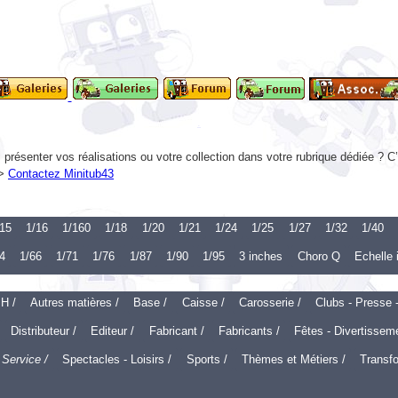
présenter vos réalisations ou votre collection dans votre rubrique dédiée ? C
 >
Contactez Minitub43
15
1/16
1/160
1/18
1/20
1/21
1/24
1/25
1/27
1/32
1/40
4
1/66
1/71
1/76
1/87
1/90
1/95
3 inches
Choro Q
Echelle
 H /
Autres matières /
Base /
Caisse /
Carosserie /
Clubs - Presse 
Distributeur /
Editeur /
Fabricant /
Fabricants /
Fêtes - Divertissem
Service /
Spectacles - Loisirs /
Sports /
Thèmes et Métiers /
Transfo