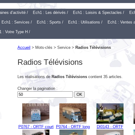
nes d’activité /
Ech1 : Les dérivés /
Ech1 : Loisirs & Spectacles /
Ech
Ech1 : Services /
Ech1 : Sports /
Ech1 : Utilisations /
Ech1 : Ventes 
 : Votre Type H /
Accueil
> Mots-clés > Service >
Radios Télévisions
Radios Télévisions
Les réalisations de
Radios Télévisions
contient 35 articles.
Changer la pagination :
P0767 - ORTF court
P0764 - ORTF long
DI0143 - ORTF