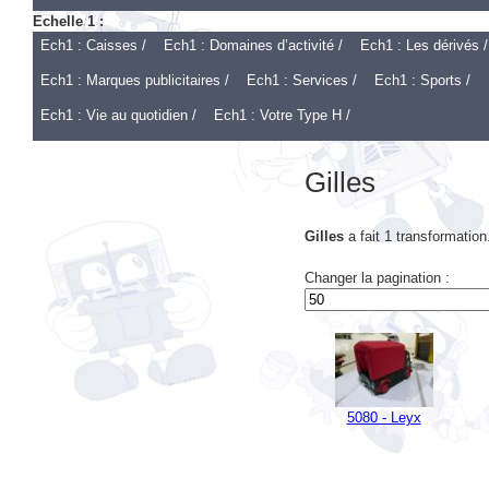
Echelle 1 :
Ech1 : Caisses /
Ech1 : Domaines d’activité /
Ech1 : Les dérivés /
Ech1 : Marques publicitaires /
Ech1 : Services /
Ech1 : Sports /
Ech1 : Vie au quotidien /
Ech1 : Votre Type H /
Gilles
Gilles
a fait 1 transformation
Changer la pagination :
5080 - Leyx