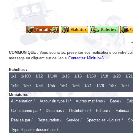
.
COMMUNIQUE
: Vous souhaitez présenter vos réalisations ou votre col
message en cliquant sur ce lien >
Contactez Minitub43
Echelles :
1/1
1/100
1/12
1/140
1/15
1/16
1/160
1/18
1/20
1/21
1/48
1/50
1/54
1/55
1/64
1/66
1/71
1/76
1/87
1/90
Miniatures :
Alimentation /
Autour du type H /
Autres matières /
Base /
Cai
Collectionné par /
Dioramas /
Distributeur /
Editeur /
Fabricant 
Réalisé par /
Restauration /
Service /
Spectacles - Loisirs /
Spo
Type H papier dessiné par /