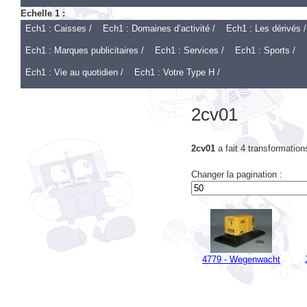
Ech1 : Caisses /
Ech1 : Domaines d’activité /
Ech1 : Les dérivés /
Ech1 : Marques publicitaires /
Ech1 : Services /
Ech1 : Sports /
Ech1 : Vie au quotidien /
Ech1 : Votre Type H /
2cv01
2cv01
a fait 4 transformation
Changer la pagination :
4779 - Wegenwacht