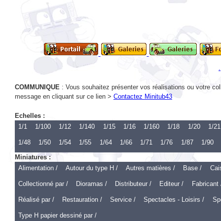
COMMUNIQUE
: Vous souhaitez présenter vos réalisations ou votre col
message en cliquant sur ce lien >
Contactez Minitub43
Echelles :
1/1
1/100
1/12
1/140
1/15
1/16
1/160
1/18
1/20
1/21
1/48
1/50
1/54
1/55
1/64
1/66
1/71
1/76
1/87
1/90
Miniatures :
Alimentation /
Autour du type H /
Autres matières /
Base /
Cai
Collectionné par /
Dioramas /
Distributeur /
Editeur /
Fabricant 
Réalisé par /
Restauration /
Service /
Spectacles - Loisirs /
Spo
Type H papier dessiné par /
Echelle 1 :