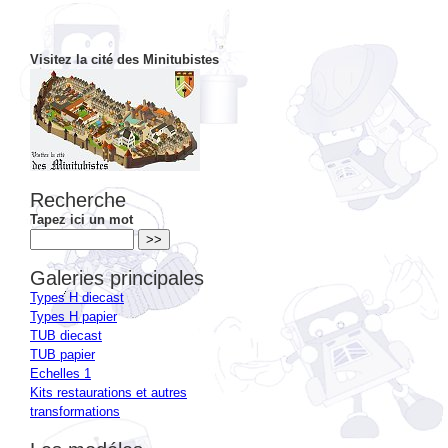
Visitez la cité des Minitubistes
Recherche
Tapez ici un mot
Galeries principales
Types H diecast
Types H papier
TUB diecast
TUB papier
Echelles 1
Kits restaurations et autres
transformations
Les modéles
Dérivés types H