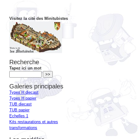
Visitez la cité des Minitubistes
Recherche
Tapez ici un mot
Galeries principales
Types H diecast
Types H papier
TUB diecast
TUB papier
Echelles 1
Kits restaurations et autres
transformations
Les modéles
Dérivés types H