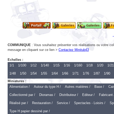
COMMUNIQUE
: Vous souhaitez présenter vos réalisations ou votre col
message en cliquant sur ce lien >
Contactez Minitub43
Echelles :
1/1
1/100
1/12
1/140
1/15
1/16
1/160
1/18
1/20
1/21
1/48
1/50
1/54
1/55
1/64
1/66
1/71
1/76
1/87
1/90
Miniatures :
Alimentation /
Autour du type H /
Autres matières /
Base /
Cai
Collectionné par /
Dioramas /
Distributeur /
Editeur /
Fabricant 
Réalisé par /
Restauration /
Service /
Spectacles - Loisirs /
Spo
Type H papier dessiné par /
Echelle 1 :