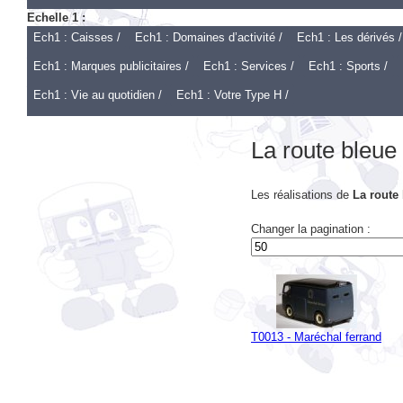
Ech1 : Caisses /
Ech1 : Domaines d’activité /
Ech1 : Les dérivés /
Ech1 : Marques publicitaires /
Ech1 : Services /
Ech1 : Sports /
Ech1 : Vie au quotidien /
Ech1 : Votre Type H /
La route bleue
Les réalisations de
La route
Changer la pagination :
T0013 - Maréchal ferrand