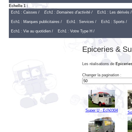
Ech1 : Caisses /
Ech1 : Domaines d’activité /
Ech1 : Les dérivés /
Ech1 : Marques publicitaires /
Ech1 : Services /
Ech1 : Sports /
Ech1 : Vie au quotidien /
Ech1 : Votre Type H /
Epiceries & S
Les réalisations de
Epicerie
Changer la pagination :
Super U - Ech0304
Sp
Rouchon épicerie -
Mamm