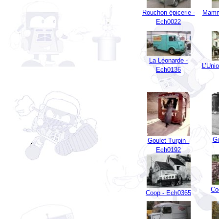
Ech0022
La Léonarde -
L’Uni
Ech0136
Go
Goulet Turpin -
Ech0192
Co
Coop - Ech0365