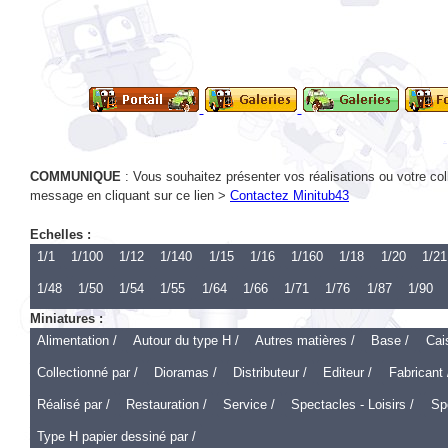
COMMUNIQUE
: Vous souhaitez présenter vos réalisations ou votre col
message en cliquant sur ce lien >
Contactez Minitub43
Echelles :
1/1
1/100
1/12
1/140
1/15
1/16
1/160
1/18
1/20
1/21
1/48
1/50
1/54
1/55
1/64
1/66
1/71
1/76
1/87
1/90
Miniatures :
Alimentation /
Autour du type H /
Autres matières /
Base /
Cai
Collectionné par /
Dioramas /
Distributeur /
Editeur /
Fabricant 
Réalisé par /
Restauration /
Service /
Spectacles - Loisirs /
Spo
Type H papier dessiné par /
Echelle 1 :