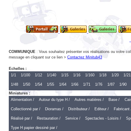
COMMUNIQUE
: Vous souhaitez présenter vos réalisations ou votre col
message en cliquant sur ce lien >
Contactez Minitub43
Echelles :
1/1
1/100
1/12
1/140
1/15
1/16
1/160
1/18
1/20
1/21
1/48
1/50
1/54
1/55
1/64
1/66
1/71
1/76
1/87
1/90
Miniatures :
Alimentation /
Autour du type H /
Autres matières /
Base /
Cai
Collectionné par /
Dioramas /
Distributeur /
Editeur /
Fabricant 
Réalisé par /
Restauration /
Service /
Spectacles - Loisirs /
Spo
Type H papier dessiné par /
Echelle 1 :