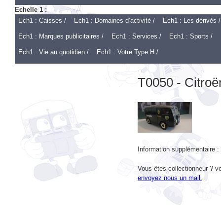
Ech1 : Caisses /
Ech1 : Domaines d’activité /
Ech1 : Les dérivés /
Ech1 : Marques publicitaires /
Ech1 : Services /
Ech1 : Sports /
Ech1 : Vie au quotidien /
Ech1 : Votre Type H /
T0050 - Citroë
Information supplémentaire :
Vous êtes collectionneur ? vo
envoyez nous un mail.