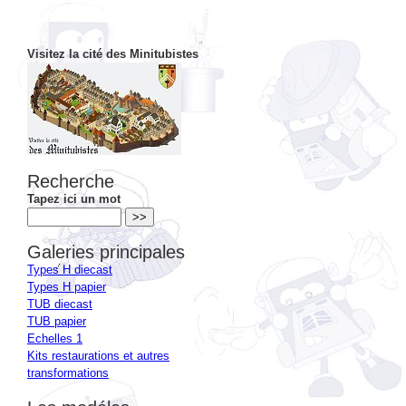
Visitez la cité des Minitubistes
Recherche
Tapez ici un mot
Galeries principales
Types H diecast
Types H papier
TUB diecast
TUB papier
Echelles 1
Kits restaurations et autres
transformations
Les modéles
Dérivés types H