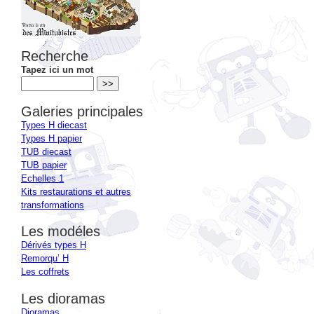
Recherche
Tapez ici un mot
Galeries principales
Types H diecast
Types H papier
TUB diecast
TUB papier
Echelles 1
Kits restaurations et autres
transformations
Les modéles
Dérivés types H
Remorqu’ H
Les coffrets
Les dioramas
Dioramas
Dioramas en papier