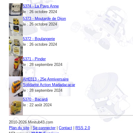
le : 26 octobre 2024
5373 - Moutarde de Dijon
le : 26 octobre 2024
5372 - Boulangerie
le : 26 octobre 2024
5371 - Pinder
le : 28 septembre 2024
AH0313 - 25e Anniversaire
Solidarité Action Madadacacar
le : 28 septembre 2024
5370 - Bacardi
le : 22 août 2024
2010-2026 Minitub43.com
Plan du site
|
Se connecter
|
Contact
|
RSS 2.0
Hébergeur :
KUHN Services
Date de création :
01/09/2009
| N°SIRET :
52024403900035
| Code APE