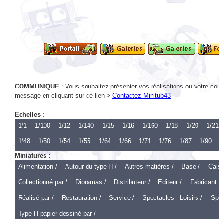
COMMUNIQUE
: Vous souhaitez présenter vos réalisations ou votre col
message en cliquant sur ce lien >
Contactez Minitub43
Echelles :
1/1
1/100
1/12
1/140
1/15
1/16
1/160
1/18
1/20
1/21
1/48
1/50
1/54
1/55
1/64
1/66
1/71
1/76
1/87
1/90
Miniatures :
Alimentation /
Autour du type H /
Autres matières /
Base /
Cai
Collectionné par /
Dioramas /
Distributeur /
Editeur /
Fabricant 
Réalisé par /
Restauration /
Service /
Spectacles - Loisirs /
Spo
Type H papier dessiné par /
Echelle 1 :