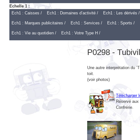
Ech1 : Caisses /
Ech1 : Domaines d’activité /
Ech1 : Les dérivés /
Ech1 : Marques publicitaires /
Ech1 : Services /
Ech1 : Sports /
Ech1 : Vie au quotidien /
Ech1 : Votre Type H /
P0298 - Tubivil
Une autre interprétation du ’Tu
toit.
(voir photos)
Télécharger l
Réservé aux 
Confrérie.