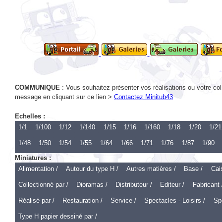
COMMUNIQUE
: Vous souhaitez présenter vos réalisations ou votre col
message en cliquant sur ce lien >
Contactez Minitub43
Echelles :
1/1
1/100
1/12
1/140
1/15
1/16
1/160
1/18
1/20
1/21
1/48
1/50
1/54
1/55
1/64
1/66
1/71
1/76
1/87
1/90
Miniatures :
Alimentation /
Autour du type H /
Autres matières /
Base /
Cai
Collectionné par /
Dioramas /
Distributeur /
Editeur /
Fabricant 
Réalisé par /
Restauration /
Service /
Spectacles - Loisirs /
Spo
Type H papier dessiné par /
Echelle 1 :