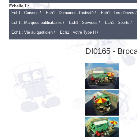
Ech1 : Caisses /
Ech1 : Domaines d’activité /
Ech1 : Les dérivés /
Ech1 : Marques publicitaires /
Ech1 : Services /
Ech1 : Sports /
Ech1 : Vie au quotidien /
Ech1 : Votre Type H /
DI0165 - Broc