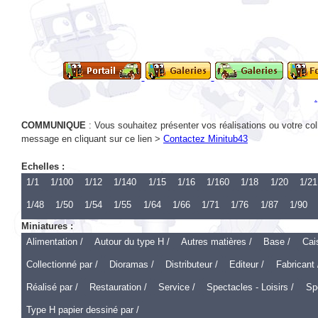
COMMUNIQUE
: Vous souhaitez présenter vos réalisations ou votre col
message en cliquant sur ce lien >
Contactez Minitub43
Echelles :
1/1
1/100
1/12
1/140
1/15
1/16
1/160
1/18
1/20
1/21
1/48
1/50
1/54
1/55
1/64
1/66
1/71
1/76
1/87
1/90
Miniatures :
Alimentation /
Autour du type H /
Autres matières /
Base /
Cai
Collectionné par /
Dioramas /
Distributeur /
Editeur /
Fabricant 
Réalisé par /
Restauration /
Service /
Spectacles - Loisirs /
Spo
Type H papier dessiné par /
Echelle 1 :