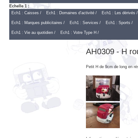
Ech1 : Caisses /
Ech1 : Domaines d’activité /
Ech1 : Les dérivés /
Ech1 : Marques publicitaires /
Ech1 : Services /
Ech1 : Sports /
Ech1 : Vie au quotidien /
Ech1 : Votre Type H /
AH0309 - H ro
Petit H de 9cm de long en ré
Information supplémentaire :