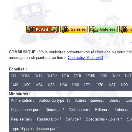
COMMUNIQUE
: Vous souhaitez présenter vos réalisations ou votre col
message en cliquant sur ce lien >
Contactez Minitub43
Echelles :
1/1
1/100
1/12
1/140
1/15
1/16
1/160
1/18
1/20
1/21
1/48
1/50
1/54
1/55
1/64
1/66
1/71
1/76
1/87
1/90
Miniatures :
Alimentation /
Autour du type H /
Autres matières /
Base /
Cai
Collectionné par /
Dioramas /
Distributeur /
Editeur /
Fabricant 
Réalisé par /
Restauration /
Service /
Spectacles - Loisirs /
Spo
Type H papier dessiné par /
Echelle 1 :