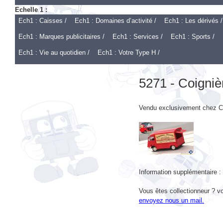
Ech1 : Caisses /
Ech1 : Domaines d’activité /
Ech1 : Les dérivés /
Ech1 : Marques publicitaires /
Ech1 : Services /
Ech1 : Sports /
Ech1 : Vie au quotidien /
Ech1 : Votre Type H /
5271 - Coigniè
Vendu exclusivement chez C
Information supplémentaire :
Vous êtes collectionneur ? vo
envoyez nous un mail.