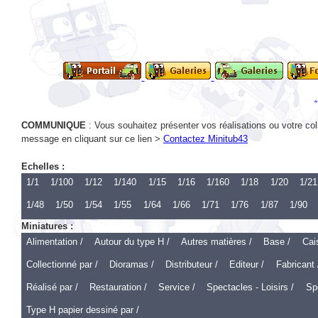
COMMUNIQUE
: Vous souhaitez présenter vos réalisations ou votre col
message en cliquant sur ce lien >
Contactez Minitub43
Echelles :
1/1
1/100
1/12
1/140
1/15
1/16
1/160
1/18
1/20
1/21
1/48
1/50
1/54
1/55
1/64
1/66
1/71
1/76
1/87
1/90
Miniatures :
Alimentation /
Autour du type H /
Autres matières /
Base /
Cai
Collectionné par /
Dioramas /
Distributeur /
Editeur /
Fabricant 
Réalisé par /
Restauration /
Service /
Spectacles - Loisirs /
Spo
Type H papier dessiné par /
Echelle 1 :