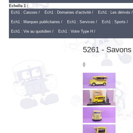
Ech1 : Caisses /
Ech1 : Domaines d’activité /
Ech1 : Les dérivés /
Ech1 : Marques publicitaires /
Ech1 : Services /
Ech1 : Sports /
Ech1 : Vie au quotidien /
Ech1 : Votre Type H /
5261 - Savons
{}