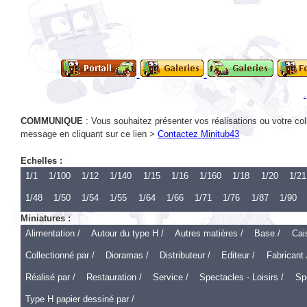
COMMUNIQUE
: Vous souhaitez présenter vos réalisations ou votre col
message en cliquant sur ce lien >
Contactez Minitub43
Echelles :
1/1
1/100
1/12
1/140
1/15
1/16
1/160
1/18
1/20
1/21
1/48
1/50
1/54
1/55
1/64
1/66
1/71
1/76
1/87
1/90
Miniatures :
Alimentation /
Autour du type H /
Autres matières /
Base /
Cai
Collectionné par /
Dioramas /
Distributeur /
Editeur /
Fabricant 
Réalisé par /
Restauration /
Service /
Spectacles - Loisirs /
Spo
Type H papier dessiné par /
Echelle 1 :