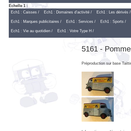
Ech1 : Caisses /
Ech1 : Domaines d’activité /
Ech1 : Les dérivés /
Ech1 : Marques publicitaires /
Ech1 : Services /
Ech1 : Sports /
Ech1 : Vie au quotidien /
Ech1 : Votre Type H /
5161 - Pomme
Préproduction sur base Taitti
Information supplémentaire :