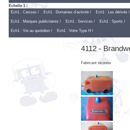
Ech1 : Caisses /
Ech1 : Domaines d’activité /
Ech1 : Les dérivés /
Ech1 : Marques publicitaires /
Ech1 : Services /
Ech1 : Sports /
Ech1 : Vie au quotidien /
Ech1 : Votre Type H /
4112 - Brandw
Fabricant inconnu