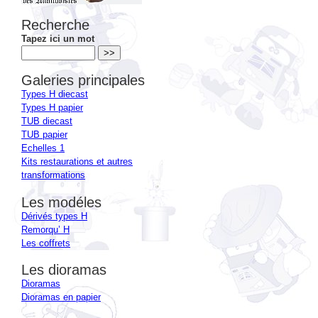
Recherche
Tapez ici un mot
Galeries principales
Types H diecast
Types H papier
TUB diecast
TUB papier
Echelles 1
Kits restaurations et autres
transformations
Les modéles
Dérivés types H
Remorqu’ H
Les coffrets
Les dioramas
Dioramas
Dioramas en papier
Les vitrines
>
Vos collections