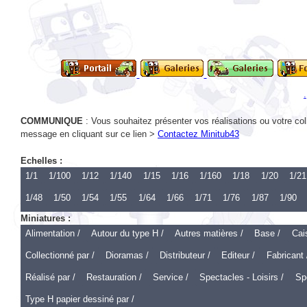
COMMUNIQUE
: Vous souhaitez présenter vos réalisations ou votre col
message en cliquant sur ce lien >
Contactez Minitub43
Echelles :
1/1
1/100
1/12
1/140
1/15
1/16
1/160
1/18
1/20
1/21
1/48
1/50
1/54
1/55
1/64
1/66
1/71
1/76
1/87
1/90
Miniatures :
Alimentation /
Autour du type H /
Autres matières /
Base /
Cai
Collectionné par /
Dioramas /
Distributeur /
Editeur /
Fabricant 
Réalisé par /
Restauration /
Service /
Spectacles - Loisirs /
Spo
Type H papier dessiné par /
Echelle 1 :