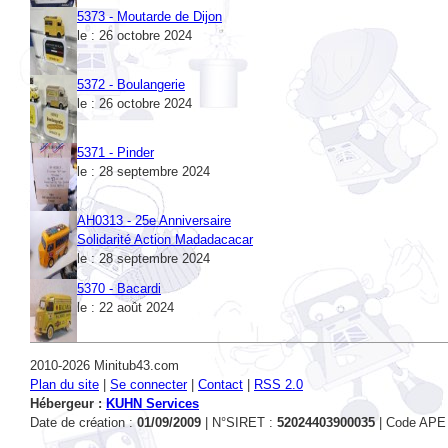
le : 26 octobre 2024
5372 - Boulangerie
le : 26 octobre 2024
5371 - Pinder
le : 28 septembre 2024
AH0313 - 25e Anniversaire
Solidarité Action Madadacacar
le : 28 septembre 2024
5370 - Bacardi
le : 22 août 2024
2010-2026 Minitub43.com
Plan du site
|
Se connecter
|
Contact
|
RSS 2.0
Hébergeur :
KUHN Services
Date de création :
01/09/2009
| N°SIRET :
52024403900035
| Code APE