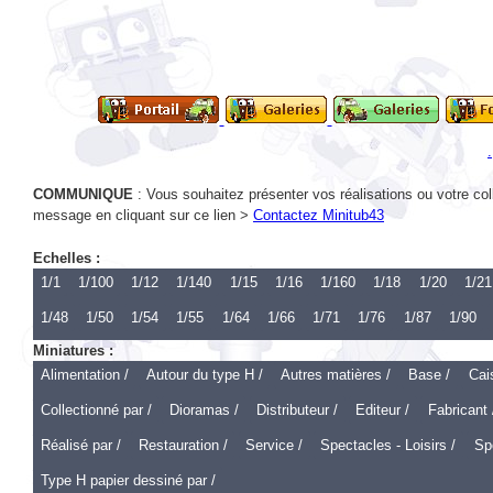
COMMUNIQUE
: Vous souhaitez présenter vos réalisations ou votre col
message en cliquant sur ce lien >
Contactez Minitub43
Echelles :
1/1
1/100
1/12
1/140
1/15
1/16
1/160
1/18
1/20
1/21
1/48
1/50
1/54
1/55
1/64
1/66
1/71
1/76
1/87
1/90
Miniatures :
Alimentation /
Autour du type H /
Autres matières /
Base /
Cai
Collectionné par /
Dioramas /
Distributeur /
Editeur /
Fabricant 
Réalisé par /
Restauration /
Service /
Spectacles - Loisirs /
Spo
Type H papier dessiné par /
Echelle 1 :