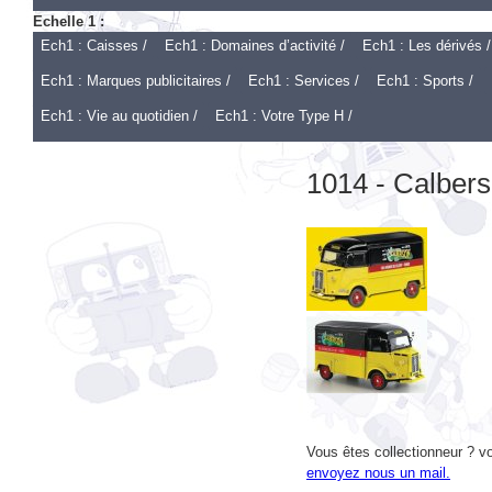
Ech1 : Caisses /
Ech1 : Domaines d’activité /
Ech1 : Les dérivés /
Ech1 : Marques publicitaires /
Ech1 : Services /
Ech1 : Sports /
Ech1 : Vie au quotidien /
Ech1 : Votre Type H /
1014 - Calber
Vous êtes collectionneur ? vo
envoyez nous un mail.