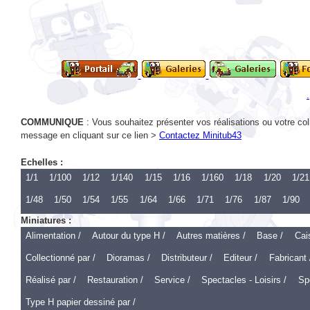
.
COMMUNIQUE
: Vous souhaitez présenter vos réalisations ou votre col
message en cliquant sur ce lien >
Contactez Minitub43
Echelles :
1/1
1/100
1/12
1/140
1/15
1/16
1/160
1/18
1/20
1/21
1/48
1/50
1/54
1/55
1/64
1/66
1/71
1/76
1/87
1/90
Miniatures :
Alimentation /
Autour du type H /
Autres matières /
Base /
Cai
Collectionné par /
Dioramas /
Distributeur /
Editeur /
Fabricant 
Réalisé par /
Restauration /
Service /
Spectacles - Loisirs /
Spo
Type H papier dessiné par /