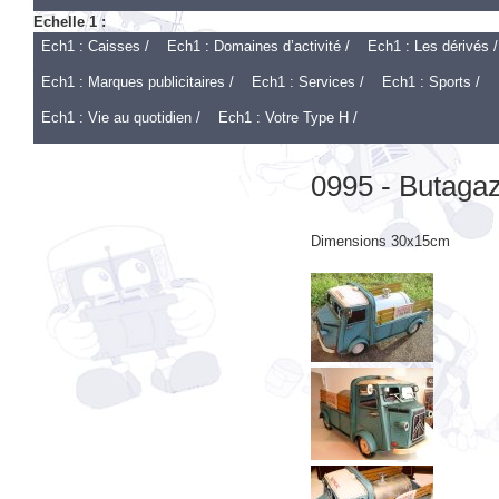
Echelle 1 :
Ech1 : Caisses /
Ech1 : Domaines d’activité /
Ech1 : Les dérivés /
Ech1 : Marques publicitaires /
Ech1 : Services /
Ech1 : Sports /
Ech1 : Vie au quotidien /
Ech1 : Votre Type H /
0995 - Butaga
Dimensions 30x15cm